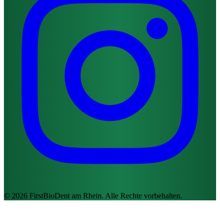
© 2026 FirstBioDent am Rhein. Alle Rechte vorbehalten.