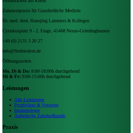
FirstBioDent am Rhein
Zahnarztpraxis für Ganzheitliche Medizin
Dr. med. dent. Hansjörg Lammers & Kollegen
Cyriakusplatz 9 - 2. Etage, 41468 Neuss-Grimlinghausen
+49 (0) 2131 3 20 27
info@firstbiodent.de
Öffnungszeiten
Mo, Di & Do:
8:00-18:00h durchgehend
Mi & Fr:
9:00-15:00h durchgehend
Leistungen
Alle Leistungen
Prophylaxe & Vorsorge
Implantologie
Ästhetische Zahnheilkunde
Praxis